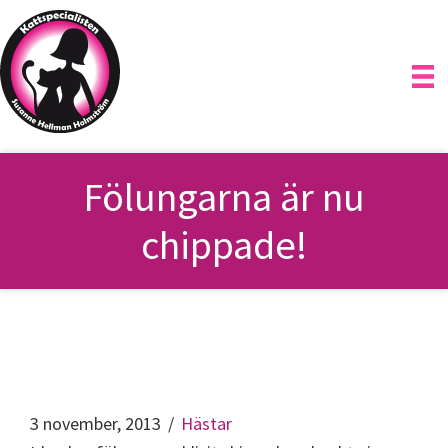
Hoppa
till
huvudinnehåll
Fölungarna är nu
chippade!
3 november, 2013
/
Hästar