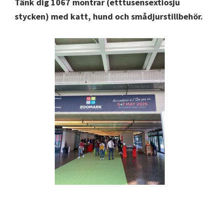
Tänk dig 1067 montrar (etttusensextiosju
stycken) med katt, hund och smådjurstillbehör.