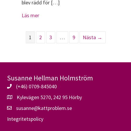
blev rädd för […]
about Kattbett är inte att leka med. Så 
Läs mer
1
2
3
…
9
Nästa →
Susanne Hellman Holmström
(+46) 0709-845040
Kylevägen 5270, 242 95 Hörby
susanne@kattproblem.se
Integritetspolicy