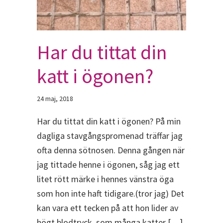
Har du tittat din
katt i ögonen?
24 maj, 2018
Har du tittat din katt i ögonen? På min
dagliga stavgångspromenad träffar jag
ofta denna sötnosen. Denna gången när
jag tittade henne i ögonen, såg jag ett
litet rött märke i hennes vänstra öga
som hon inte haft tidigare.(tror jag) Det
kan vara ett tecken på att hon lider av
högt blodtryck, som många katter […]