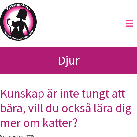
Hoppa
till
huvudinnehåll
Djur
Kunskap är inte tungt att
bära, vill du också lära dig
mer om katter?
5 september, 2025