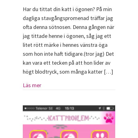
Har du tittat din katt i ögonen? På min
dagliga stavgångspromenad träffar jag
ofta denna sötnosen. Denna gången när
jag tittade henne i ögonen, såg jag ett
litet rött märke i hennes vänstra öga
som hon inte haft tidigare.(tror jag) Det
kan vara ett tecken på att hon lider av
högt blodtryck, som många katter […]
about Har du tittat din katt i ögonen?
Läs mer