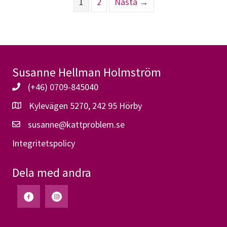
1
2
Nästa →
Susanne Hellman Holmström
(+46) 0709-845040
Kylevägen 5270, 242 95 Hörby
susanne@kattproblem.se
Integritetspolicy
Dela med andra